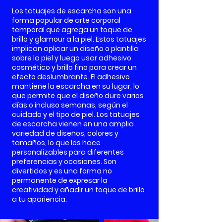
Los tatuajes de escarcha son una
forma popular de arte corporal
temporal que agrega un toque de
brillo y glamour a la piel. Estos tatuajes
implican aplicar un diseño o plantilla
sobre la piel y luego usar adhesivo
cosmético y brillo fino para crear un
efecto deslumbrante. El adhesivo
mantiene la escarcha en su lugar, lo
que permite que el diseño dure varios
días o incluso semanas, según el
cuidado y el tipo de piel. Los tatuajes
de escarcha vienen en una amplia
variedad de diseños, colores y
tamaños, lo que los hace
personalizables para diferentes
preferencias y ocasiones. Son
divertidos y es una
forma no
permanente de expresar la
creatividad y añadir un toque de brillo
a tu apariencia.