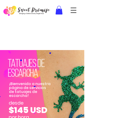
TATUAJES DE
ESCARCHA
¡Bienvenido a nuestra
página de servicios
de tatuajes de
escarcha!
desde
$145 USD
por hora