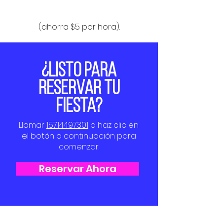
(ahorra $5 por hora).
¿LISTO PARA
RESERVAR TU
FIESTA?
Llamar
15714497301
o haz clic en
el botón a continuación para
comenzar.
Reservar Ahora