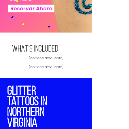
Reservar Ahora
What’s included
(no tiene descuento)
(no tiene descuento)
Glitter
Tattoos in
Northern
Virginia