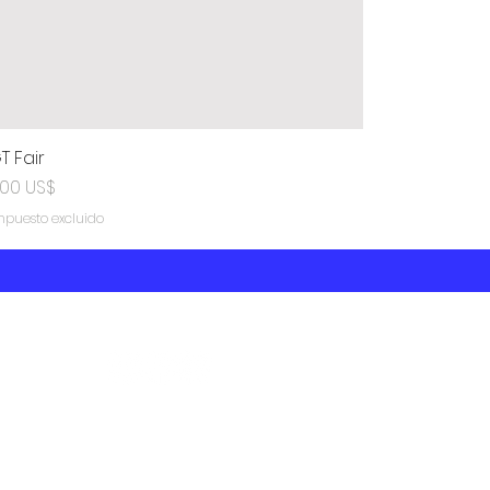
T Fair
recio
,00 US$
mpuesto excluido
Inici
Nos
er
S