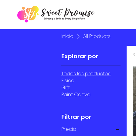
Inicio
All Products
3
Explorar por
Todos los productos
Fisico
Gift
Paint Canva
Filtrar por
Precio