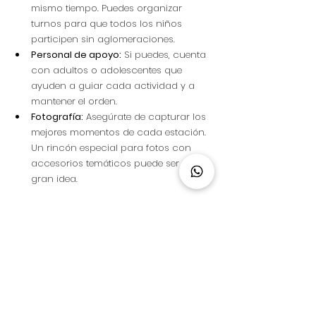
mismo tiempo. Puedes organizar 
turnos para que todos los niños 
participen sin aglomeraciones.
Personal de apoyo:
 Si puedes, cuenta 
con adultos o adolescentes que 
ayuden a guiar cada actividad y a 
mantener el orden.
Fotografía:
 Asegúrate de capturar los 
mejores momentos de cada estación. 
Un rincón especial para fotos con 
accesorios temáticos puede ser una 
gran idea.
Las estaciones interactivas son la clave 
para una fiesta infantil memorable. Con 
una buena planificación y un ambiente 
acogedor, los niños disfrutarán cada 
momento y se llevarán un recuerdo 
inolvidable. Así que manos a la obra y 
prepárate para una celebración llena de 